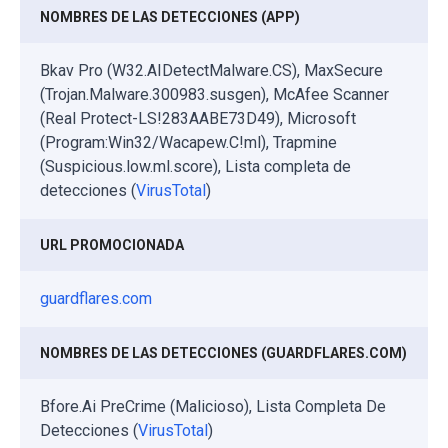
NOMBRES DE LAS DETECCIONES (APP)
Bkav Pro (W32.AIDetectMalware.CS), MaxSecure
(Trojan.Malware.300983.susgen), McAfee Scanner
(Real Protect-LS!283AABE73D49), Microsoft
(Program:Win32/Wacapew.C!ml), Trapmine
(Suspicious.low.ml.score), Lista completa de
detecciones (
VirusTotal
)
URL PROMOCIONADA
guardflares.com
NOMBRES DE LAS DETECCIONES (GUARDFLARES.COM)
Bfore.Ai PreCrime (Malicioso), Lista Completa De
Detecciones (
VirusTotal
)