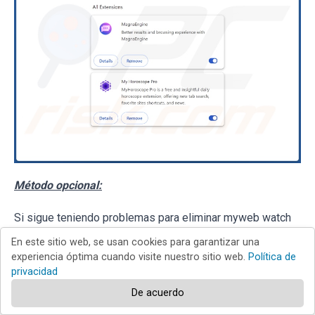
Método opcional:
Si sigue teniendo problemas para eliminar myweb watch
redireccionar, restablezca la configuración predeterminada
En este sitio web, se usan cookies para garantizar una
del navegador Google Chrome. Haga clic en el
icono de
experiencia óptima cuando visite nuestro sitio web.
Política de
privacidad
menú en Chrome
(parte superior derecha de
De acuerdo
Google Chrome) y seleccione
Configuración
. Diríjase a la