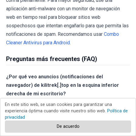
confía plenamente. Para mayor seguridad, use una
aplicación anti-malware con un monitor de navegación
web en tiempo real para bloquear sitios web
sospechosos que intentan engañarlo para que permita las
notificaciones de spam. Recomendamos usar
Combo
Cleaner Antivirus para Android
.
Preguntas más frecuentes (FAQ)
¿Por qué veo anuncios (notificaciones del
navegador) de kilitrek[.]top en la esquina inferior
derecha de mi escritorio?
En este sitio web, se usan cookies para garantizar una
El consentimiento del usuario es necesario para que
experiencia óptima cuando visite nuestro sitio web.
Política de
cualquier sitio web envíe notificaciones al navegador
privacidad
(anuncios). Por lo tanto, es probable que haya accedido
De acuerdo
a kilitrek[.]top y seleccionado "Permitir", "Permitir