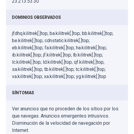
23.213.53.30
DOMINIOS OBSERVADOS
jfdhq.kilitrek[.]top; ba.kilitrek[.]top; bb.kilitrek[.]top;
be.kilitrek[.]top; cdnstatic.kilitrek[.]top;
eb.kilitrek[.]top; fa.kilitrek[.]top; ha.kilitrek[.]top;
ib.kilitrek[.]top; jf.kilitrek[.]top; lb.kilitrek[.]top;
lc.kilitrek[.]top; ld.kilitrek[.]top; qf.kilitrek[.]top;
sa.kilitrek[.]top; tb.kilitrek[.]top; tc.kilitrek[.]top;
va.kilitrek[.]top; xa.kilitrek[.]top; yg.kilitrek[.]top
SÍNTOMAS
Ver anuncios que no proceden de los sitios por los
que navegas. Anuncios emergentes intrusivos.
Disminución de la velocidad de navegación por
Internet.