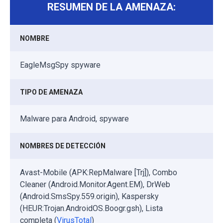
RESUMEN DE LA AMENAZA:
NOMBRE
EagleMsgSpy spyware
TIPO DE AMENAZA
Malware para Android, spyware
NOMBRES DE DETECCIÓN
Avast-Mobile (APK:RepMalware [Trj]), Combo
Cleaner (Android.Monitor.Agent.EM), DrWeb
(Android.SmsSpy.559.origin), Kaspersky
(HEUR:Trojan.AndroidOS.Boogr.gsh), Lista
completa (
VirusTotal
)