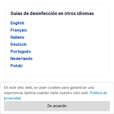
Guías de desinfección en otros idiomas
English
Français
Italiano
Deutsch
Português
Nederlands
Polski
En este sitio web, se usan cookies para garantizar una
Nuevas guías para la eliminación de virus
experiencia óptima cuando visite nuestro sitio web.
Política de
privacidad
CRIMSON Ransomware
De acuerdo