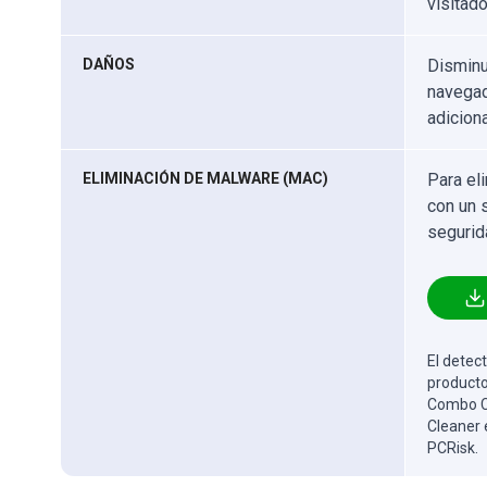
visitad
DAÑOS
Disminu
navegad
adicion
ELIMINACIÓN DE MALWARE (MAC)
Para el
con un 
segurid
El detect
producto
Combo Cl
Cleaner 
PCRisk.