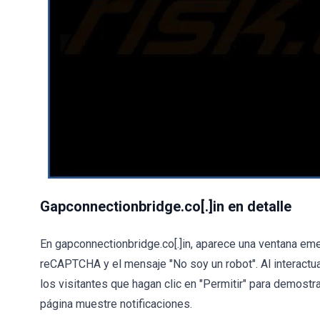
Gapconnectionbridge.co[.]in en detalle
En gapconnectionbridge.co[.]in, aparece una ventana emer
reCAPTCHA y el mensaje "No soy un robot". Al interactua
los visitantes que hagan clic en "Permitir" para demostra
página muestre notificaciones.