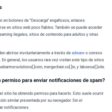
s
lic en botones de "Descarga" engañosos, enlaces
se en sitios web poco fiables. También se puede acceder
reaming ilegales, sitios de contenido para adultos y otras
en abrirse involuntariamente a través de
adware
o correos
En general, los usuarios rara vez visitan este tipo de sitios
barmorsolutions[.]com, mergechain.co[.]in, y labsecur[.]site.
 permiso para enviar notificaciones de spam?
el sitio ha obtenido permiso para hacerlo. Esto suele ocurrir
ción similar presentada por su navegador. Sin el
r notificaciones.