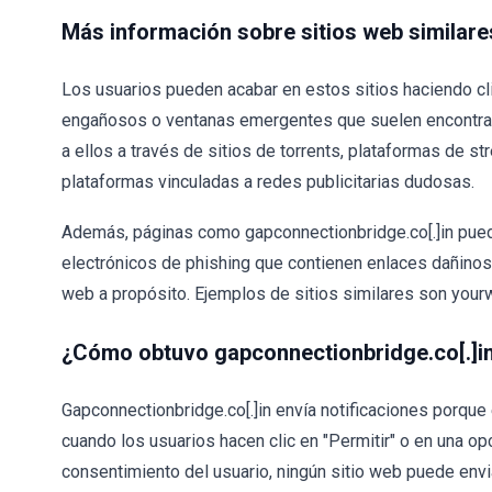
Más información sobre sitios web similare
Los usuarios pueden acabar en estos sitios haciendo c
engañosos o ventanas emergentes que suelen encontrar
a ellos a través de sitios de torrents, plataformas de st
plataformas vinculadas a redes publicitarias dudosas.
Además, páginas como gapconnectionbridge.co[.]in pued
electrónicos de phishing que contienen enlaces dañinos. 
web a propósito. Ejemplos de sitios similares son yourwe
¿Cómo obtuvo gapconnectionbridge.co[.]in
Gapconnectionbridge.co[.]in envía notificaciones porque 
cuando los usuarios hacen clic en "Permitir" o en una op
consentimiento del usuario, ningún sitio web puede envia