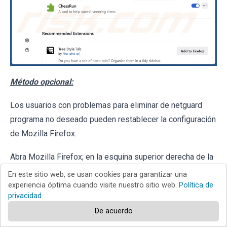
Método opcional:
Los usuarios con problemas para eliminar de netguard
programa no deseado pueden restablecer la configuración
de Mozilla Firefox.
Abra Mozilla Firefox; en la esquina superior derecha de la
En este sitio web, se usan cookies para garantizar una
ventana principal, haga clic en el
menú de Firefox
;
experiencia óptima cuando visite nuestro sitio web.
Política de
privacidad
en el menú desplegado, pulse sobre el icono
Abrir menú
De acuerdo