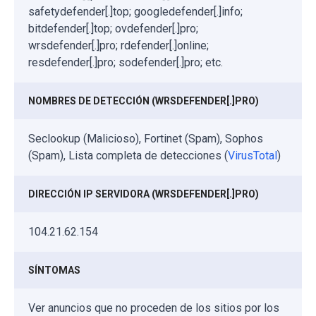
safetydefender[.]top; googledefender[.]info;
bitdefender[.]top; ovdefender[.]pro;
wrsdefender[.]pro; rdefender[.]online;
resdefender[.]pro; sodefender[.]pro; etc.
NOMBRES DE DETECCIÓN (WRSDEFENDER[.]PRO)
Seclookup (Malicioso), Fortinet (Spam), Sophos
(Spam), Lista completa de detecciones (
VirusTotal
)
DIRECCIÓN IP SERVIDORA (WRSDEFENDER[.]PRO)
104.21.62.154
SÍNTOMAS
Ver anuncios que no proceden de los sitios por los