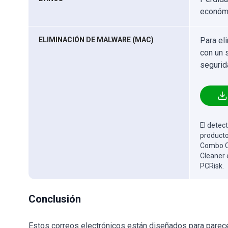
económi
ELIMINACIÓN DE MALWARE (MAC)
Para el
con un 
segurid
El detect
producto
Combo Cl
Cleaner 
PCRisk.
Conclusión
Estos correos electrónicos están diseñados para parecer