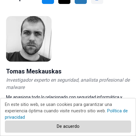
Tomas Meskauskas
Investigador experto en seguridad, analista profesional de
malware
Me apasiona todo lo relacionado con seguridad informática y
tecnología. Me avala una experiencia de más de 10 años
En este sitio web, se usan cookies para garantizar una
trabajando para varias empresas de reparación de problemas
experiencia óptima cuando visite nuestro sitio web.
Política de
técnicos y seguridad on-line. Como editor y autor de PCrisk, llevo
privacidad
trabajando desde 2010. Sígueme en Twitter y LinkedIn para no
perderte nada sobre las últimas amenazas de seguridad en
De acuerdo
internet.