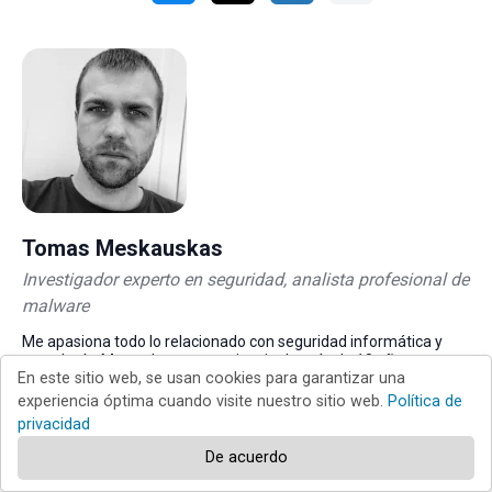
Tomas Meskauskas
Investigador experto en seguridad, analista profesional de
malware
Me apasiona todo lo relacionado con seguridad informática y
tecnología. Me avala una experiencia de más de 10 años
En este sitio web, se usan cookies para garantizar una
trabajando para varias empresas de reparación de problemas
técnicos y seguridad on-line. Como editor y autor de PCrisk, llevo
experiencia óptima cuando visite nuestro sitio web.
Política de
trabajando desde 2010. Sígueme en Twitter y LinkedIn para no
privacidad
perderte nada sobre las últimas amenazas de seguridad en
internet.
De acuerdo