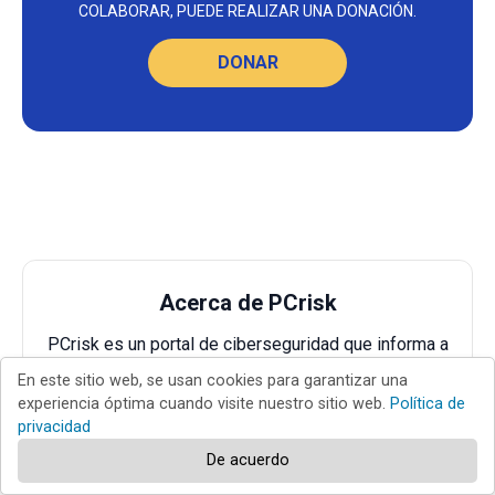
COLABORAR, PUEDE REALIZAR UNA DONACIÓN.
DONAR
Acerca de PCrisk
PCrisk es un portal de ciberseguridad que informa a
los usuarios de Internet sobre las últimas
En este sitio web, se usan cookies para garantizar una
amenazas digitales. Nuestro contenido es
experiencia óptima cuando visite nuestro sitio web.
Política de
proporcionado por
expertos en seguridad
e
privacidad
investigadores profesionales
de malware.
De acuerdo