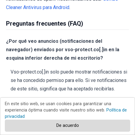
Cleaner Antivirus para Android
.
Preguntas frecuentes (FAQ)
¿Por qué veo anuncios (notificaciones del
navegador) enviados por vso-protect.co[.]in en la
esquina inferior derecha de mi escritorio?
Vso-protect.co[.]in solo puede mostrar notificaciones si
se ha concedido permiso para ello. Si ve notificaciones
de este sitio, significa que ha aceptado recibirlas.
He hecho clic en anuncios de notificación, ¿mi
En este sitio web, se usan cookies para garantizar una
experiencia óptima cuando visite nuestro sitio web.
Política de
ordenador está infectado?
privacidad
Las notificaciones de sitios sospechosos no pueden
De acuerdo
infectar directamente los ordenadores, pero pueden