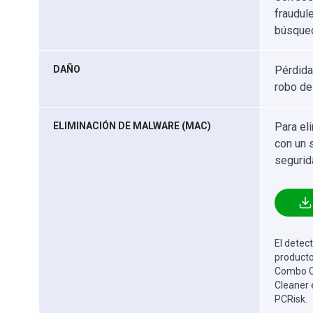
fraudul
búsqued
DAÑO
Pérdida
robo de
ELIMINACIÓN DE MALWARE (MAC)
Para el
con un 
segurid
El detect
producto
Combo Cl
Cleaner 
PCRisk.