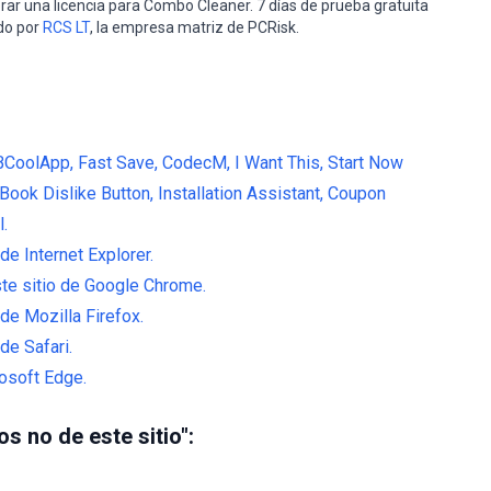
rar una licencia para Combo Cleaner. 7 días de prueba gratuita
do por
RCS LT
, la empresa matriz de PCRisk.
 BCoolApp, Fast Save, CodecM, I Want This, Start Now
ok Dislike Button, Installation Assistant, Coupon
.
de Internet Explorer.
ste sitio de Google Chrome.
 de Mozilla Firefox.
de Safari.
osoft Edge.
os no de este sitio":