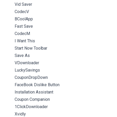
Vid Saver
CodecV
BCoolApp
Fast Save
CodecM
I Want This
Start Now Toolbar
Save As
VDownloader
LuckySavings
CouponDropDown
FaceBook Dislike Button
Installation Assistant
Coupon Companion
1ClickDownloader
Xvidly