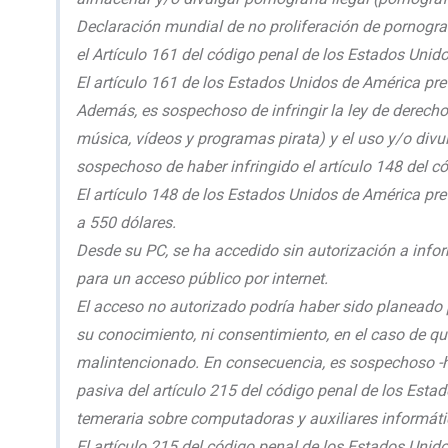
Declaración mundial de no proliferación de pornograf
el Artículo 161 del código penal de los Estados Unido
El artículo 161 de los Estados Unidos de América pre
Además, es sospechoso de infringir la ley de derech
música, vídeos y programas pirata) y el uso y/o divu
sospechoso de haber infringido el artículo 148 del c
El artículo 148 de los Estados Unidos de América pr
a 550 dólares.
Desde su PC, se ha accedido sin autorización a info
para un acceso público por internet.
El acceso no autorizado podría haber sido planeado
su conocimiento, ni consentimiento, en el caso de q
malintencionado. En consecuencia, es sospechoso -ha
pasiva del artículo 215 del código penal de los Esta
temeraria sobre computadoras y auxiliares informáti
El artículo 215 del código penal de los Estados Unid