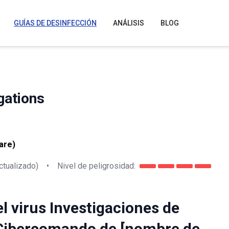
GUÍAS DE DESINFECCIÓN
ANÁLISIS
BLOG
gations
are)
ctualizado)
•
Nivel de peligrosidad:
l virus Investigaciones de
 Cibercomando de [nombre de