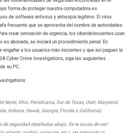
de las vulnerabilidades de seguridad encontradas en el
 mejor forma de proteger nuestra computadora es
o de software antivirus y antiespía legítimo. El virus
afa frecuente que se aprovecha del nombre de autoridades
Para crear sensación de urgencia, los ciberdelincuentes usan
o es abonada, se iniciará un procedimiento penal. En
ar engañar a los usuarios más inocentes y que así paguen la
USA Cyber Crime Investigations, siga las suguientes
 de su PC.
vestigations:
 Norte, Ohio, Pensilvania, Sur de Texas, Utah, Maryland,
, Indiana, Hawái, Georgia, Florida o California)
de seguridad detalladas abajo. Se le acusa de ver/
nfantil, zoofilia, violación, etc.). Ha infringido la