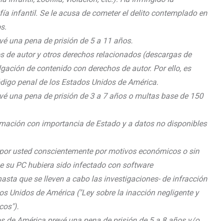
ía infantil. Se le acusa de cometer el delito contemplado en
s.
vé una pena de prisión de 5 a 11 años.
os de autor y otros derechos relacionados (descargas de
lgación de contenido con derechos de autor. Por ello, es
ódigo penal de los Estados Unidos de América.
evé una pena de prisión de 3 a 7 años o multas base de 150
rmación con importancia de Estado y a datos no disponibles
 por usted conscientemente por motivos económicos o sin
ue su PC hubiera sido infectado con software
sta que se lleven a cabo las investigaciones- de infracción
dos Unidos de América ("Ley sobre la inacción negligente y
cos").
os de América prevé una pena de prisión de 5 a 8 años y/o