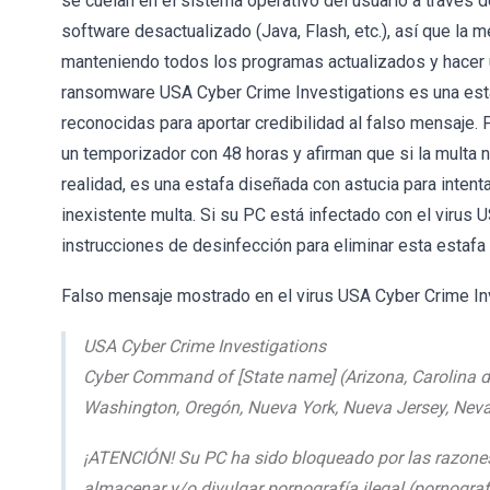
se cuelan en el sistema operativo del usuario a través 
software desactualizado (Java, Flash, etc.), así que la
manteniendo todos los programas actualizados y hacer us
ransomware USA Cyber Crime Investigations es una est
reconocidas para aportar credibilidad al falso mensaje. 
un temporizador con 48 horas y afirman que si la multa n
realidad, es una estafa diseñada con astucia para intent
inexistente multa. Si su PC está infectado con el virus 
instrucciones de desinfección para eliminar esta estafa
Falso mensaje mostrado en el virus USA Cyber Crime In
USA Cyber Crime Investigations
Cyber Command of [State name] (Arizona, Carolina del
Washington, Oregón, Nueva York, Nueva Jersey, Nevada
¡ATENCIÓN! Su PC ha sido bloqueado por las razones 
almacenar y/o divulgar pornografía ilegal (pornografía i