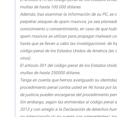
multas de hasta 100.000 dólares.
Además, tras examinar la información de su PC, se 
perpetrar ataques de spam masivos, ya sea planead
conocimiento o consentimiento, en caso de que hubie
spam masivos se utilizan para propagar malware con
hasta que se lleven a cabo las investigaciones- de ha
código penal de los Estados Unidos de América (en 
virus).
El artículo 301 del código penal de los Estados Unid
multas de hasta 250000 dólares.
Tenga en cuenta que hemos averiguado su identidad p
procedimiento penal contra usted en 96 horas por los 
de justicia pueden encargarse del procedimiento pen
Sin embargo, según las enmiendas al código penal d
2013 y con arreglo a la Declaración de derechos huma
no intencionada (si no cuenta con antecedentes), por 