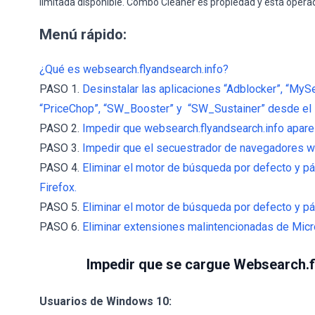
limitada disponible. Combo Cleaner es propiedad y está opera
Menú rápido:
¿Qué es websearch.flyandsearch.info?
PASO 1.
Desinstalar las aplicaciones “Adblocker”, “MyS
“PriceChop”, “SW_Booster” y “SW_Sustainer” desde el P
PASO 2.
Impedir que websearch.flyandsearch.info aparez
PASO 3.
Impedir que el secuestrador de navegadores w
PASO 4.
Eliminar el motor de búsqueda por defecto y pá
Firefox.
PASO 5.
Eliminar el motor de búsqueda por defecto y pág
PASO 6.
Eliminar extensiones malintencionadas de Micr
Impedir que se cargue Websearch.f
Usuarios de Windows 10: