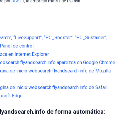
do por
RCS LT
, la empresa matriz de PCRisk.
earch”, “LiveSupport”, “PC_Booster”, “PC_Sustainer”,
anel de control.
ca en Internet Explorer.
ebsearch.flyandsearch.info aparezca en Google Chrome.
gina de inicio websearch.flyandsearch.info de Mozilla
ina de inicio websearch.flyandsearch.info de Safari.
osoft Edge.
lyandsearch.info de forma automática: