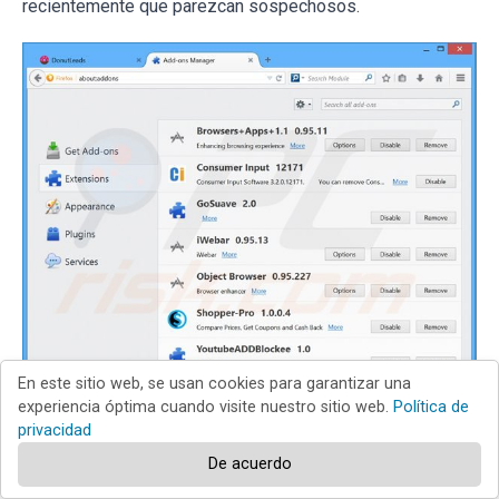
recientemente que parezcan sospechosos.
En este sitio web, se usan cookies para garantizar una
experiencia óptima cuando visite nuestro sitio web.
Política de
privacidad
Método opcional:
De acuerdo
Los usuarios con problemas para eliminar de donutquotes