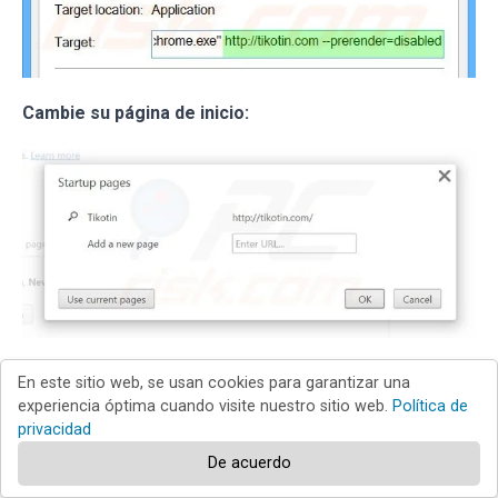
Cambie su página de inicio:
En este sitio web, se usan cookies para garantizar una
Haga clic en el icono de menú en Chrome
(parte
experiencia óptima cuando visite nuestro sitio web.
Política de
privacidad
superior derecha de Google Chrome), seleccione
De acuerdo
"Herramientas". En la sección "Al iniciar", haga clic
"establecer páginas", sitúe el cursor sobre