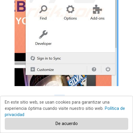
Haga clic en "Firefox"
(en la esquina superior
En este sitio web, se usan cookies para garantizar una
experiencia óptima cuando visite nuestro sitio web.
Política de
derecha de la ventana principal), seleccione
privacidad
"Complementos". Haga clic en "Extensiones" y, en la nueva
De acuerdo
pantalla, desactive: "
Word Proser
".