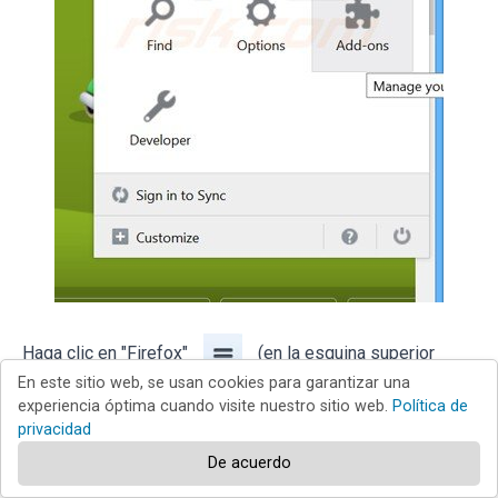
Haga clic en "Firefox"
(en la esquina superior
En este sitio web, se usan cookies para garantizar una
derecha de la ventana principal), seleccione
experiencia óptima cuando visite nuestro sitio web.
Política de
privacidad
"Complementos". Haga clic en "Extensiones" y, en la nueva
pantalla, elimine los complementos instalados
De acuerdo
recientemente que parezcan sospechosos.