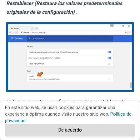
Restablecer (Restaura los valores predeterminados
originales de la configuración)
.
En la nueva ventana, confirme que quiere restablecer la
En este sitio web, se usan cookies para garantizar una
configuración predeterminada de Google Chrome haciendo
experiencia óptima cuando visite nuestro sitio web.
Política de
clic en el botón
Restablecer
.
privacidad
De acuerdo