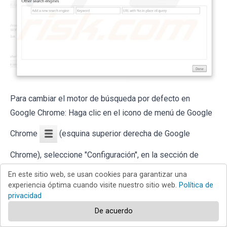
Para cambiar el motor de búsqueda por defecto en
Google Chrome: Haga clic en el icono de menú de Google
Chrome
(esquina superior derecha de Google
Chrome), seleccione "Configuración", en la sección de
"Búsqueda" haga clic en "Administrar motores de
En este sitio web, se usan cookies para garantizar una
búsqueda...", elimine "
homepage-web.com
" y seleccione
experiencia óptima cuando visite nuestro sitio web.
Política de
privacidad
o añada su buscador preferido.
De acuerdo
Método opcional: