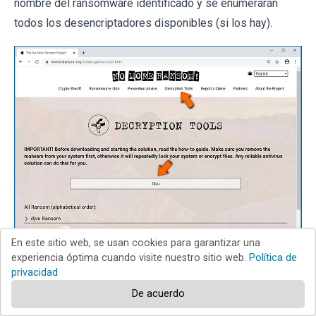
nombre del ransomware identificado y se enumerarán
todos los desencriptadores disponibles (si los hay).
En este sitio web, se usan cookies para garantizar una
experiencia óptima cuando visite nuestro sitio web.
Política de
Restaurar archivos con herramientas de
privacidad
recuperación de datos:
De acuerdo