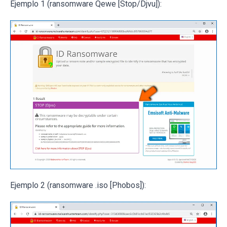
Ejemplo 1 (ransomware Qewe [Stop/Djvu]):
Ejemplo 2 (ransomware .iso [Phobos]):