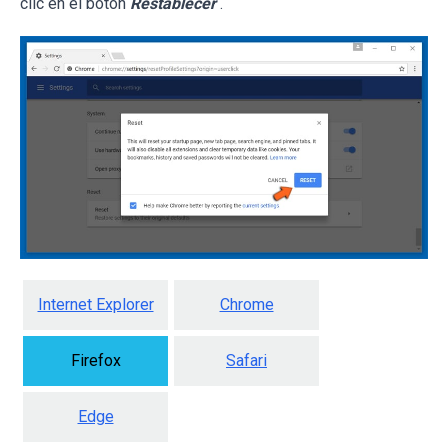
clic en el botón
Restablecer
.
Internet Explorer
Chrome
Firefox
Safari
Edge