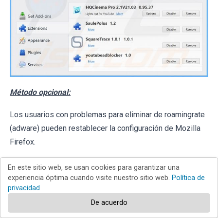
Método opcional:
Los usuarios con problemas para eliminar de roamingrate
(adware) pueden restablecer la configuración de Mozilla
Firefox.
Abra Mozilla Firefox; en la esquina superior derecha de la
En este sitio web, se usan cookies para garantizar una
experiencia óptima cuando visite nuestro sitio web.
Política de
privacidad
ventana principal, haga clic en el
menú de Firefox
;
De acuerdo
en el menú desplegado, pulse sobre el icono
Abrir menú