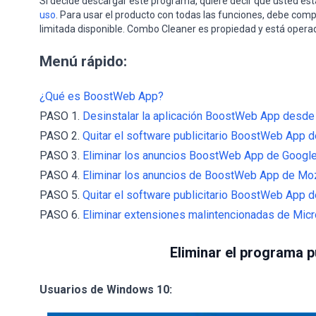
Si decide descargar este programa, quiere decir que usted e
uso
. Para usar el producto con todas las funciones, debe comp
limitada disponible. Combo Cleaner es propiedad y está opera
Menú rápido:
¿Qué es BoostWeb App?
PASO 1.
Desinstalar la aplicación BoostWeb App desde e
PASO 2.
Quitar el software publicitario BoostWeb App de
PASO 3.
Eliminar los anuncios BoostWeb App de Googl
PASO 4.
Eliminar los anuncios de BoostWeb App de Mozi
PASO 5.
Quitar el software publicitario BoostWeb App de
PASO 6.
Eliminar extensiones malintencionadas de Micr
Eliminar el programa p
Usuarios de Windows 10: