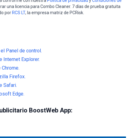
stá conforme con nuestra
Política de privacidad
y
Condiciones de
rar una licencia para Combo Cleaner. 7 días de prueba gratuita
do por
RCS LT
, la empresa matriz de PCRisk.
l Panel de control.
 Internet Explorer.
e Chrome.
lla Firefox.
 Safari.
osoft Edge.
ublicitario BoostWeb App: