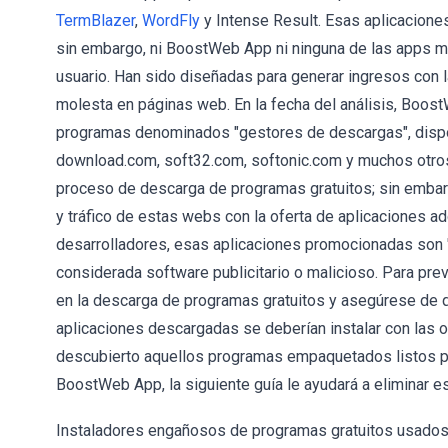
TermBlazer
,
WordFly
y Intense Result. Esas aplicacione
sin embargo, ni BoostWeb App ni ninguna de las apps me
usuario. Han sido diseñadas para generar ingresos con l
molesta en páginas web. En la fecha del análisis, Boos
programas denominados "gestores de descargas", dispo
download.com, soft32.com, softonic.com y muchos otro
proceso de descarga de programas gratuitos; sin embarg
y tráfico de estas webs con la oferta de aplicaciones a
desarrolladores, esas aplicaciones promocionadas son "l
considerada software publicitario o malicioso. Para pre
en la descarga de programas gratuitos y asegúrese de 
aplicaciones descargadas se deberían instalar con las o
descubierto aquellos programas empaquetados listos par
BoostWeb App, la siguiente guía le ayudará a eliminar e
Instaladores engañosos de programas gratuitos usados p