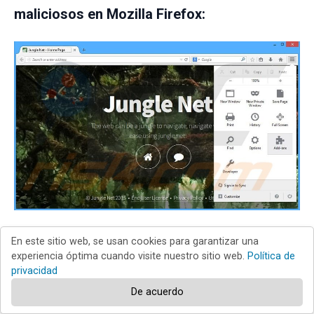
maliciosos en Mozilla Firefox:
En este sitio web, se usan cookies para garantizar una
Haga clic en "Firefox"
(en la esquina superior
experiencia óptima cuando visite nuestro sitio web.
Política de
privacidad
derecha de la ventana principal), seleccione
"Complementos". Haga clic en "Extensiones" y, en la nueva
De acuerdo
pantalla, desactive: "
Jungle Net 2.0.5637.19268
".