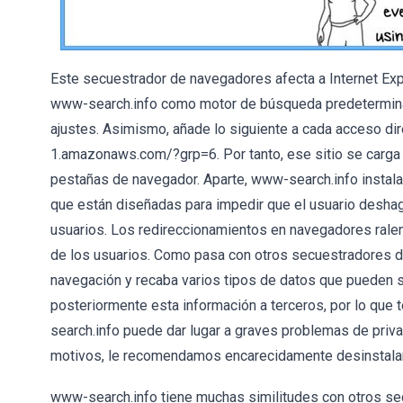
Este secuestrador de navegadores afecta a Internet Exp
www-search.info como motor de búsqueda predeterminado
ajustes. Asimismo, añade lo siguiente a cada acceso di
1.amazonaws.com/?grp=6. Por tanto, ese sitio se carga
pestañas de navegador. Aparte, www-search.info insta
que están diseñadas para impedir que el usuario deshag
usuarios. Los redireccionamientos en navegadores ralen
de los usuarios. Como pasa con otros secuestradores de
navegación y recaba varios tipos de datos que pueden s
posteriormente esta información a terceros, por lo que
search.info puede dar lugar a graves problemas de privac
motivos, le recomendamos encarecidamente desinstalar
www-search.info tiene muchas similitudes con otros s