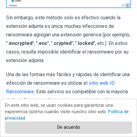
Sin embargo, este método solo es efectivo cuando la
extensión adjunta es única; muchas infecciones de
ransomware agregan una extensión genérica (por ejemplo,
"
.encrypted
", "
.enc
", "
.crypted
", "
.locked
", etc.). En estos
casos, resulta imposible identificar el ransomware por su
extensión adjunta.
Una de las formas más fáciles y rápidas de identificar una
infección de ransomware es utilizar el
sitio web ID
Ransomware
. Este servicio es compatible con la mayoría
de las infecciones de ransomware existentes. Las
En este sitio web, se usan cookies para garantizar una
víctimas simplemente cargan un mensaje de rescate y/o
experiencia óptima cuando visite nuestro sitio web.
Política de
un archivo encriptado (le recomendamos que cargue
privacidad
ambos si es posible).
De acuerdo