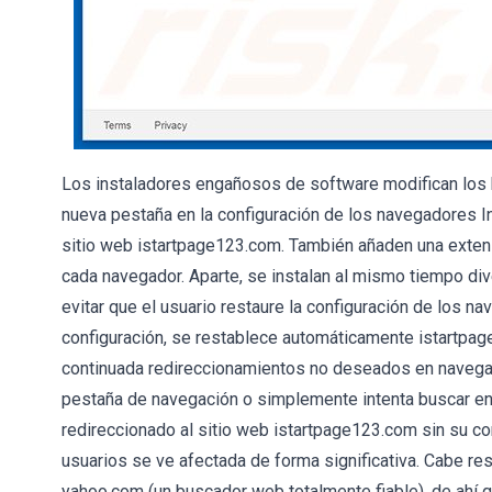
Los instaladores engañosos de software modifican los 
nueva pestaña en la configuración de los navegadores In
sitio web istartpage123.com. También añaden una exten
cada navegador. Aparte, se instalan al mismo tiempo d
evitar que el usuario restaure la configuración de los n
configuración, se restablece automáticamente istartpa
continuada redireccionamientos no deseados en navegad
pestaña de navegación o simplemente intenta buscar en i
redireccionado al sitio web istartpage123.com sin su co
usuarios se ve afectada de forma significativa. Cabe re
yahoo.com (un buscador web totalmente fiable), de ahí 