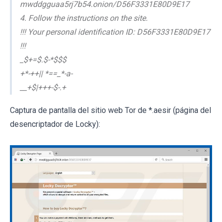
mwddgguaa5rj7b54.onion/D56F3331E80D9E17
4. Follow the instructions on the site.
!!! Your personal identification ID: D56F3331E80D9E17
!!!
_$+=$.$-*$$$
+*-++|| *==_*-a-
__+$|+++-$-.+
Captura de pantalla del sitio web Tor de *.aesir (página del
desencriptador de Locky):