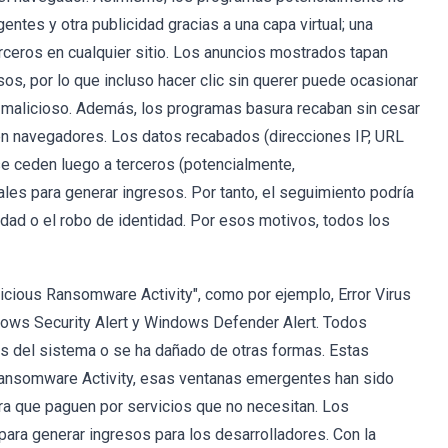
tes y otra publicidad gracias a una capa virtual; una
rceros en cualquier sitio. Los anuncios mostrados tapan
sos, por lo que incluso hacer clic sin querer puede ocasionar
 o malicioso. Además, los programas basura recaban sin cesar
 en navegadores. Los datos recabados (direcciones IP, URL
 se ceden luego a terceros (potencialmente,
les para generar ingresos. Por tanto, el seguimiento podría
ad o el robo de identidad. Por esos motivos, todos los
cious Ransomware Activity", como por ejemplo, Error Virus
dows Security Alert y Windows Defender Alert. Todos
vos del sistema o se ha dañado de otras formas. Estas
ansomware Activity, esas ventanas emergentes han sido
ra que paguen por servicios que no necesitan. Los
ra generar ingresos para los desarrolladores. Con la