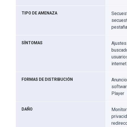
TIPO DE AMENAZA
Secuest
secuest
pestañ
SÍNTOMAS
Ajustes
buscado
usuarios
interne
FORMAS DE DISTRIBUCIÓN
Anuncio
softwar
Player
DAÑO
Monitor
privaci
redirec