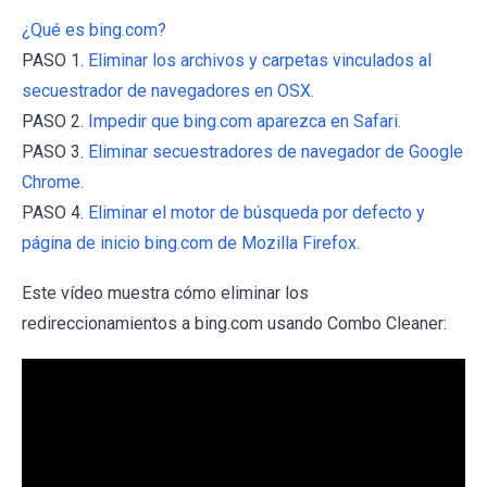
¿Qué es bing.com?
PASO 1.
Eliminar los archivos y carpetas vinculados al
secuestrador de navegadores en OSX.
PASO 2.
Impedir que bing.com aparezca en Safari.
PASO 3.
Eliminar secuestradores de navegador de Google
Chrome.
PASO 4.
Eliminar el motor de búsqueda por defecto y
página de inicio bing.com de Mozilla Firefox.
Este vídeo muestra cómo eliminar los
redireccionamientos a bing.com usando Combo Cleaner: