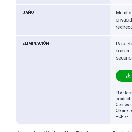
DAÑO
Monitor
privaci
redirec
ELIMINACIÓN
Para el
con un 
segurid
El detect
producto
Combo Cl
Cleaner 
PCRisk.