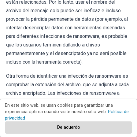
están relacionadas. Por lo tanto, usar el nombre del
archivo del mensaje solo puede ser ineficaz e incluso
provocar la pérdida permanente de datos (por ejemplo, al
intentar desencriptar datos con herramientas diseñadas
para diferentes infecciones de ransomware, es probable
que los usuarios terminen dañando archivos
permanentemente y el desencriptado ya no será posible
incluso con la herramienta correcta).
Otra forma de identificar una infección de ransomware es
comprobar la extensión del archivo, que se adjunta a cada
archivo encriptado. Las infecciones de ransomware a
menudo se nombran por las extensiones que agregan
En este sitio web, se usan cookies para garantizar una
(consulte los archivos encriptados por Qewe ransomware
experiencia óptima cuando visite nuestro sitio web.
Política de
privacidad
a continuación).
De acuerdo