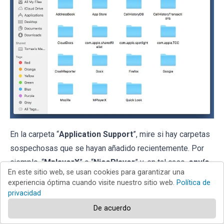
En la carpeta “
Application Support
”, mire si hay carpetas
sospechosas que se hayan añadido recientemente. Por
ejemplo, “
MplayerX
” o “
NicePlayer
” y, en tal caso,
envíe
En este sitio web, se usan cookies para garantizar una
esas carpetas a la Papelera
.
experiencia óptima cuando visite nuestro sitio web.
Política de
privacidad
De acuerdo
Revise si hay archivos vinculados al