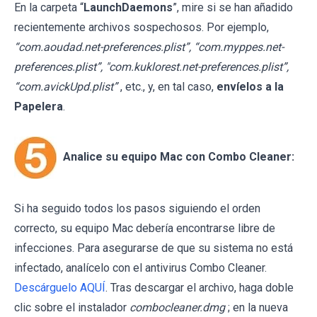
En la carpeta “
LaunchDaemons
”, mire si se han añadido
recientemente archivos sospechosos. Por ejemplo,
“com.aoudad.net-preferences.plist”, “com.myppes.net-
preferences.plist”, "com.kuklorest.net-preferences.plist”,
“com.avickUpd.plist”
, etc., y, en tal caso,
envíelos a la
Papelera
.
Analice su equipo Mac con Combo Cleaner:
Si ha seguido todos los pasos siguiendo el orden
correcto, su equipo Mac debería encontrarse libre de
infecciones. Para asegurarse de que su sistema no está
infectado, analícelo con el antivirus Combo Cleaner.
Descárguelo AQUÍ
. Tras descargar el archivo, haga doble
clic sobre el instalador
combocleaner.dmg
; en la nueva