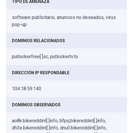
TIPO DE AMENAZA
software publicitario, anuncios no deseados, virus
pop-up
DOMINIOS RELACIONADOS
putlockerfree[.]sc, putlockertv.to
DIRECCIÓN IP RESPONSABLE
104.18.59.140
DOMINIOS OBSERVADOS
ao8k.bikereddint[.]info, bfpq.bikereddint[.]info,
dh3e.bikereddint[.]info, dnu0.bikereddint[.]info,