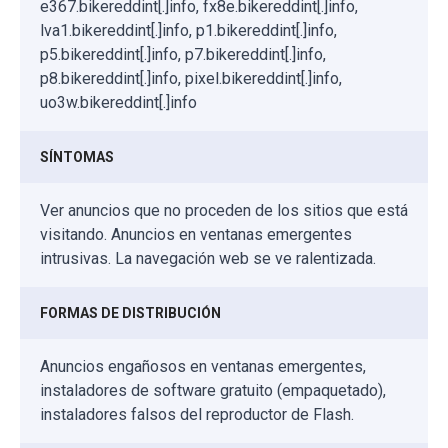
e367.bikereddint[.]info, fx8e.bikereddint[.]info,
lva1.bikereddint[.]info, p1.bikereddint[.]info,
p5.bikereddint[.]info, p7.bikereddint[.]info,
p8.bikereddint[.]info, pixel.bikereddint[.]info,
uo3w.bikereddint[.]info
SÍNTOMAS
Ver anuncios que no proceden de los sitios que está
visitando. Anuncios en ventanas emergentes
intrusivas. La navegación web se ve ralentizada.
FORMAS DE DISTRIBUCIÓN
Anuncios engañosos en ventanas emergentes,
instaladores de software gratuito (empaquetado),
instaladores falsos del reproductor de Flash.