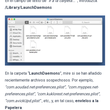
En el campo de texto de "
Ir a la carpeta...
", introduzca:
/Library/LaunchDaemons
En la carpeta “
LaunchDaemons
”, mire si se han añadido
recientemente archivos sospechosos. Por ejemplo,
“com.aoudad.net-preferences.plist”, “com.myppes.net-
preferences.plist”, "com.kuklorest.net-preferences.plist”,
“com.avickUpd.plist”
, etc., y, en tal caso,
envíelos a la
Papelera
.