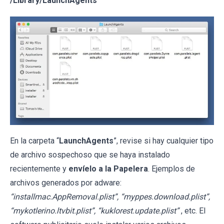
/Library/LaunchAgents
En la carpeta “
LaunchAgents
”, revise si hay cualquier tipo
de archivo sospechoso que se haya instalado
recientemente y
envíelo a la Papelera
. Ejemplos de
archivos generados por adware:
“installmac.AppRemoval.plist”, “myppes.download.plist”,
“mykotlerino.ltvbit.plist”, “kuklorest.update.plist”
, etc. El