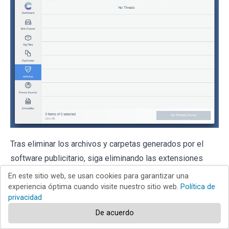
Tras eliminar los archivos y carpetas generados por el
software publicitario, siga eliminando las extensiones
dudosas de sus navegadores web.
En este sitio web, se usan cookies para garantizar una
experiencia óptima cuando visite nuestro sitio web.
Política de
privacidad
Eliminar el los anuncios de
De acuerdo
tabapp de los navegadores