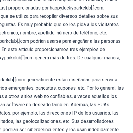
stas) proporcionadas por happy.luckyparkclub[.]com.
ue se utiliza para recopilar diversos detalles sobre sus
eguntas. Es muy probable que se les pida a los visitantes
ctrónico, nombre, apellido, número de teléfono, etc.
parkclub[.]com podrían usarse para engañar a las personas
. En este artículo proporcionamos tres ejemplos de
kyparkclub[.]com genera más de tres. De cualquier manera,
rkclub[.]com generalmente están diseñadas para servir a
os emergentes, pancartas, cupones, etc. Por lo general, las
s a otros sitios web no confiables, a veces aquellos los
talan software no deseado también. Además, las PUAs
datos, por ejemplo, las direcciones IP de los usuarios, las
itados, las geolocalizaciones, etc. Sus desarrolladores
 podrían ser ciberdelincuentes y los usan indebidamente