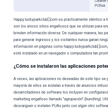
Cleaner 
PCRisk.
Happy.luckyparkclub[.]com es prácticamente idéntico a 
son los únicos sitios engañosos que se utilizan para e
brinden información diversa. De cualquier manera, las p
para generar ingresos y los visitantes nunca ganan ni
información en páginas como happy.luckyparkclub[.]com
esté instalado en un navegador o computadora tan pron
¿Cómo se instalaron las aplicaciones pot
A veces, las aplicaciones no deseadas de este tipo se 
mayoría de ellos se instalan a través de anuncios intru
desarrolladores de software los incluyen en configura
marketing engañoso llamado "agrupación" (bundling). Ut
descarguen o instalen PUAs junto con algún otro softwar