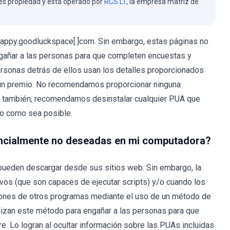
es propiedad y está operado por
RCS LT
, la empresa matriz de
happy.goodluckspace[.]com. Sin embargo, estas páginas no
ngañar a las personas para que completen encuestas y
ersonas detrás de ellos usan los detalles proporcionados
ngún premio. No recomendamos proporcionar ninguna
, también, recomendamos desinstalar cualquier PUA que
to como sea posible.
encialmente no deseadas en mi computadora?
pueden descargar desde sus sitios web. Sin embargo, la
sivos (que son capaces de ejecutar scripts) y/o cuando los
ciones de otros programas mediante el uso de un método de
ilizan este método para engañar a las personas para que
e. Lo logran al ocultar información sobre las PUAs incluidas