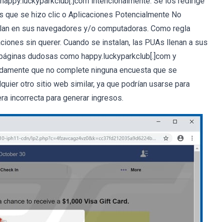
happy.luckyparkclub[.]com intencionalmente. Se los redirige
os que se hizo clic o Aplicaciones Potencialmente No
alan en sus navegadores y/o computadoras. Como regla
ciones sin querer. Cuando se instalan, las PUAs llenan a sus
 páginas dudosas como happy.luckyparkclub[.]com y
idamente que no complete ninguna encuesta que se
uier otro sitio web similar, ya que podrían usarse para
ra incorrecta para generar ingresos.