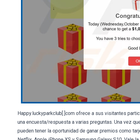
Happy.luckyparkclub[.]com ofrece a sus visitantes partic
una encuesta/respuesta a varias preguntas. Una vez qu
pueden tener la oportunidad de ganar premios como tar
Netflix, Apple iPhone XS y Samsung Galaxy S10. Vale la