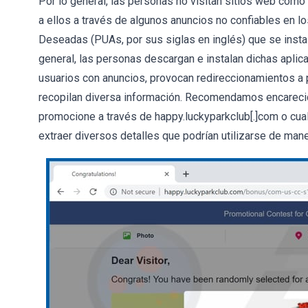
Por lo general, las personas no visitan sitios web como 
a ellos a través de algunos anuncios no confiables en l
Deseadas (PUAs, por sus siglas en inglés) que se inst
general, las personas descargan e instalan dichas aplica
usuarios con anuncios, provocan redireccionamientos a
recopilan diversa información. Recomendamos encarec
promocione a través de happy.luckyparkclub[.]com o cualq
extraer diversos detalles que podrían utilizarse de mane