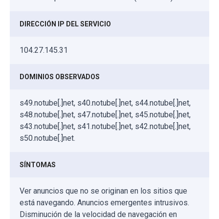
DIRECCIÓN IP DEL SERVICIO
104.27.145.31
DOMINIOS OBSERVADOS
s49.notube[.]net, s40.notube[.]net, s44.notube[.]net,
s48.notube[.]net, s47.notube[.]net, s45.notube[.]net,
s43.notube[.]net, s41.notube[.]net, s42.notube[.]net,
s50.notube[.]net.
SÍNTOMAS
Ver anuncios que no se originan en los sitios que
está navegando. Anuncios emergentes intrusivos.
Disminución de la velocidad de navegación en