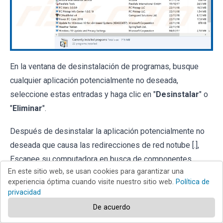
En la ventana de desinstalación de programas, busque
cualquier aplicación potencialmente no deseada,
seleccione estas entradas y haga clic en "
Desinstalar
" o
"
Eliminar
".
Después de desinstalar la aplicación potencialmente no
deseada que causa las redirecciones de red notube [.],
Escanee su computadora en busca de componentes
En este sitio web, se usan cookies para garantizar una
restantes no deseados o posibles infecciones de
experiencia óptima cuando visite nuestro sitio web.
Política de
malware. Para escanear su computadora, utilice
privacidad
el
software de eliminación de malware recomendado.
De acuerdo