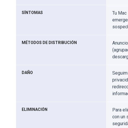
SÍNTOMAS
Tu Mac 
emergen
sospec
MÉTODOS DE DISTRIBUCIÓN
Anuncio
(agrupac
descarg
DAÑO
Seguimi
privaci
redirec
informa
ELIMINACIÓN
Para el
con un 
segurid