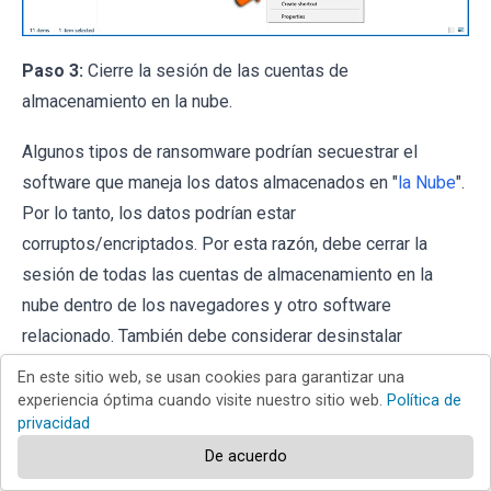
Paso 3:
Cierre la sesión de las cuentas de
almacenamiento en la nube.
Algunos tipos de ransomware podrían secuestrar el
software que maneja los datos almacenados en "
la Nube
".
Por lo tanto, los datos podrían estar
corruptos/encriptados. Por esta razón, debe cerrar la
sesión de todas las cuentas de almacenamiento en la
nube dentro de los navegadores y otro software
relacionado. También debe considerar desinstalar
temporalmente el software de administración de la nube
En este sitio web, se usan cookies para garantizar una
hasta que la infección se elimine por completo.
experiencia óptima cuando visite nuestro sitio web.
Política de
privacidad
Identificar la infección del ransomware:
De acuerdo