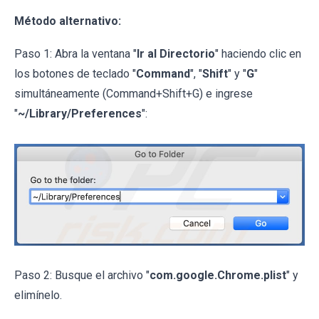
Método alternativo:
Paso 1: Abra la ventana "
Ir al Directorio
" haciendo clic en
los botones de teclado "
Command
", "
Shift
" y "
G
"
simultáneamente (Command+Shift+G) e ingrese
"
~/Library/Preferences
":
Paso 2: Busque el archivo "
com.google.Chrome.plist
" y
elimínelo.