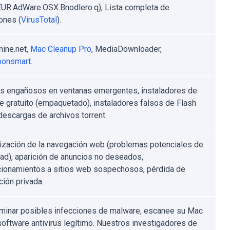
EUR:AdWare.OSX.Bnodlero.q), Lista completa de
ones (
VirusTotal
).
ine.net,
Mac Cleanup Pro
, MediaDownloader,
onsmart
.
s engañosos en ventanas emergentes, instaladores de
e gratuito (empaquetado), instaladores falsos de Flash
 descargas de archivos torrent.
ización de la navegación web (problemas potenciales de
dad), aparición de anuncios no deseados,
cionamientos a sitios web sospechosos, pérdida de
ción privada.
iminar posibles infecciones de malware, escanee su Mac
software antivirus legítimo. Nuestros investigadores de