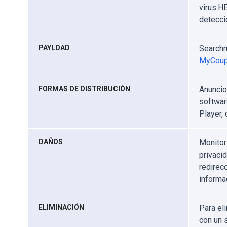
virus:H
detecci
PAYLOAD
Searchm
MyCoup
FORMAS DE DISTRIBUCIÓN
Anuncio
softwar
Player,
DAÑOS
Monitor
privaci
redirec
informa
ELIMINACIÓN
Para el
con un 