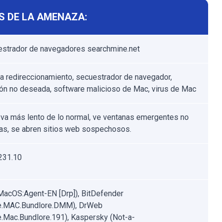
S DE LA AMENAZA:
estrador de navegadores searchmine.net
 redireccionamiento, secuestrador de navegador,
ión no deseada, software malicioso de Mac, virus de Mac
va más lento de lo normal, ve ventanas emergentes no
s, se abren sitios web sospechosos.
231.10
MacOS:Agent-EN [Drp]), BitDefender
e.MAC.Bundlore.DMM), DrWeb
.Mac.Bundlore.191), Kaspersky (Not-a-