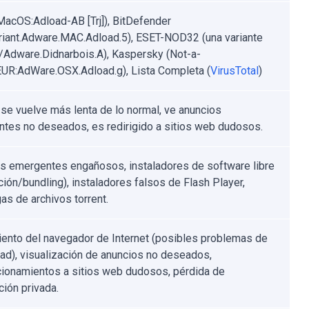
MacOS:Adload-AB [Trj]), BitDefender
riant.Adware.MAC.Adload.5), ESET-NOD32 (una variante
Adware.Didnarbois.A), Kaspersky (Not-a-
EUR:AdWare.OSX.Adload.g), Lista Completa (
VirusTotal
)
se vuelve más lenta de lo normal, ve anuncios
tes no deseados, es redirigido a sitios web dudosos.
s emergentes engañosos, instaladores de software libre
ción/bundling), instaladores falsos de Flash Player,
as de archivos torrent.
ento del navegador de Internet (posibles problemas de
dad), visualización de anuncios no deseados,
cionamientos a sitios web dudosos, pérdida de
ción privada.