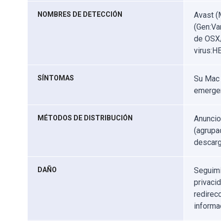
NOMBRES DE DETECCIÓN
Avast (
(Gen:Va
de OSX/
virus:H
SÍNTOMAS
Su Mac 
emergen
MÉTODOS DE DISTRIBUCIÓN
Anuncio
(agrupa
descarg
DAÑO
Seguimi
privaci
redirec
informa