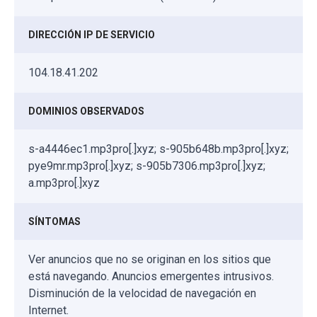
DIRECCIÓN IP DE SERVICIO
104.18.41.202
DOMINIOS OBSERVADOS
s-a4446ec1.mp3pro[.]xyz; s-905b648b.mp3pro[.]xyz;
pye9mr.mp3pro[.]xyz; s-905b7306.mp3pro[.]xyz;
a.mp3pro[.]xyz
SÍNTOMAS
Ver anuncios que no se originan en los sitios que
está navegando. Anuncios emergentes intrusivos.
Disminución de la velocidad de navegación en
Internet.