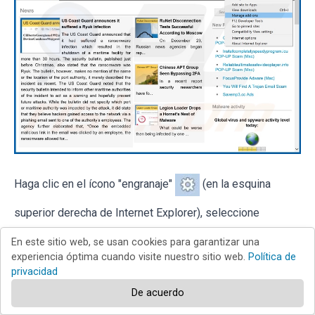
Haga clic en el ícono "engranaje"
(en la esquina
superior derecha de Internet Explorer), seleccione
"Administrar complementos". Busque cualquier extensión
En este sitio web, se usan cookies para garantizar una
de navegador sospechosa instalada recientemente,
experiencia óptima cuando visite nuestro sitio web.
Política de
seleccione estas entradas y haga clic en "Eliminar".
privacidad
De acuerdo