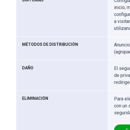
SÍNTOMAS
Configu
inicio,
configu
a visita
utiliza
MÉTODOS DE DISTRIBUCIÓN
Anuncio
(agrupa
DAÑO
El segu
de priv
redirig
ELIMINACIÓN
Para el
con un 
segurid