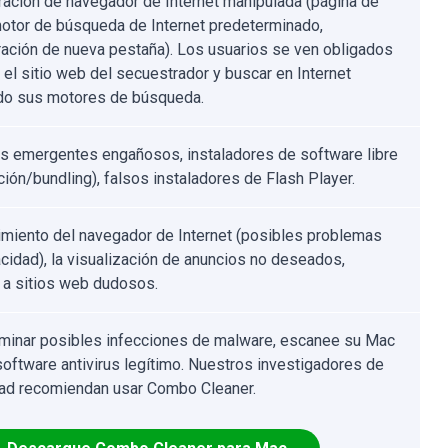
ración de navegador de Internet manipulada (página de
 motor de búsqueda de Internet predeterminado,
ración de nueva pestaña). Los usuarios se ven obligados
r el sitio web del secuestrador y buscar en Internet
ndo sus motores de búsqueda.
s emergentes engañosos, instaladores de software libre
ción/bundling), falsos instaladores de Flash Player.
imiento del navegador de Internet (posibles problemas
acidad), la visualización de anuncios no deseados,
e a sitios web dudosos.
iminar posibles infecciones de malware, escanee su Mac
software antivirus legítimo. Nuestros investigadores de
ad recomiendan usar Combo Cleaner.