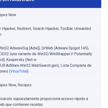
cipes Now
 Hijacker, Redirect, Search Hijacker, Toolbar, Unwanted
b
Win32:AdwareSig [Adw]), DrWeb (Adware.Spigot.145),
D32 (una variante de Win32/WinWrapper.V Potentially
d), Kaspersky (Not-a-
EUR:AdWare.Win32.WebSearch.gen), Lista Completa de
ones (
VirusTotal
)
ipes Now, Recipes
licación supuestamente proporciona acceso rápido a
web que contienen recetas