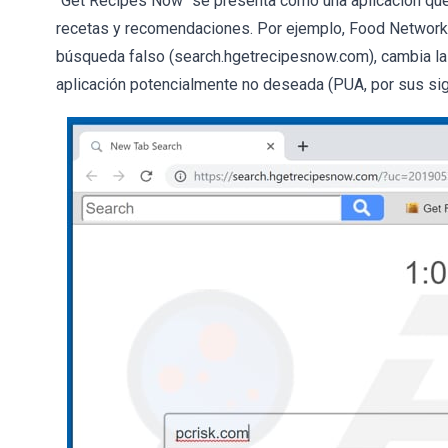
"Get Recipes Now" se presenta como una aplicación que
recetas y recomendaciones. Por ejemplo, Food Network
búsqueda falso (search.hgetrecipesnow.com), cambia la 
aplicación potencialmente no deseada (PUA, por sus sig